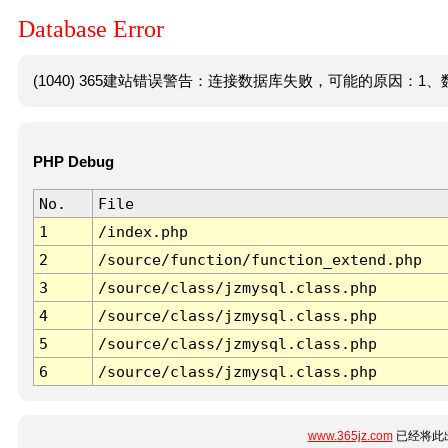
Database Error
(1040) 365建站错误警告：连接数据库失败，可能的原因：1、数
PHP Debug
No.
File
1
/index.php
2
/source/function/function_extend.php
3
/source/class/jzmysql.class.php
4
/source/class/jzmysql.class.php
5
/source/class/jzmysql.class.php
6
/source/class/jzmysql.class.php
www.365jz.com
已经将此