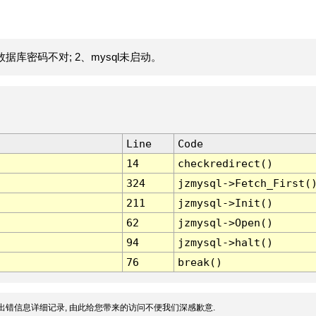
据库密码不对; 2、mysql未启动。
Line
Code
14
checkredirect()
324
jzmysql->Fetch_First(
211
jzmysql->Init()
62
jzmysql->Open()
94
jzmysql->halt()
76
break()
出错信息详细记录, 由此给您带来的访问不便我们深感歉意.