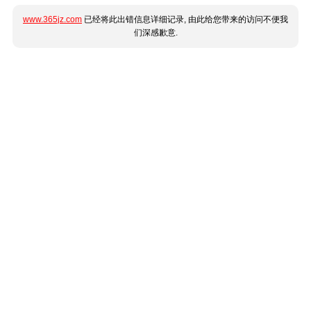
www.365jz.com
已经将此出错信息详细记录, 由此给您带来的访问不便我
们深感歉意.