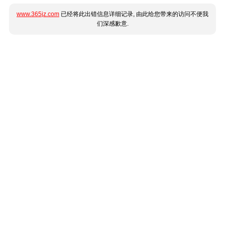
www.365jz.com
已经将此出错信息详细记录, 由此给您带来的访问不便我
们深感歉意.