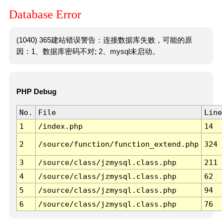
Database Error
(1040) 365建站错误警告：连接数据库失败，可能的原
因：1、数据库密码不对; 2、mysql未启动。
PHP Debug
No.
File
Line
1
/index.php
14
2
/source/function/function_extend.php
324
3
/source/class/jzmysql.class.php
211
4
/source/class/jzmysql.class.php
62
5
/source/class/jzmysql.class.php
94
6
/source/class/jzmysql.class.php
76