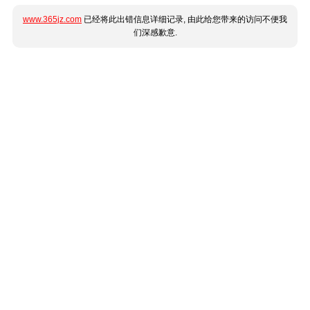
www.365jz.com
已经将此出错信息详细记录, 由此给您带来的访问不便我
们深感歉意.