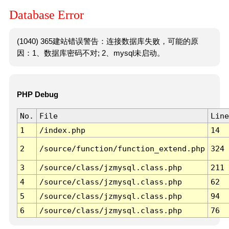
Database Error
(1040) 365建站错误警告：连接数据库失败，可能的原
因：1、数据库密码不对; 2、mysql未启动。
PHP Debug
No.
File
Line
1
/index.php
14
2
/source/function/function_extend.php
324
3
/source/class/jzmysql.class.php
211
4
/source/class/jzmysql.class.php
62
5
/source/class/jzmysql.class.php
94
6
/source/class/jzmysql.class.php
76