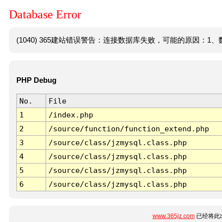
Database Error
(1040) 365建站错误警告：连接数据库失败，可能的原因：1、数
PHP Debug
No.
File
1
/index.php
2
/source/function/function_extend.php
3
/source/class/jzmysql.class.php
4
/source/class/jzmysql.class.php
5
/source/class/jzmysql.class.php
6
/source/class/jzmysql.class.php
www.365jz.com
已经将此