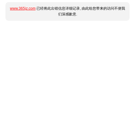
www.365jz.com
已经将此出错信息详细记录, 由此给您带来的访问不便我
们深感歉意.