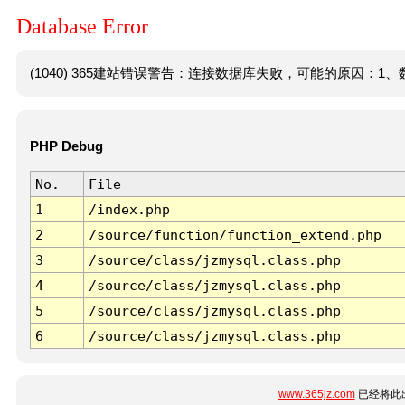
Database Error
(1040) 365建站错误警告：连接数据库失败，可能的原因：1、数
PHP Debug
No.
File
1
/index.php
2
/source/function/function_extend.php
3
/source/class/jzmysql.class.php
4
/source/class/jzmysql.class.php
5
/source/class/jzmysql.class.php
6
/source/class/jzmysql.class.php
www.365jz.com
已经将此