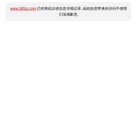
www.365jz.com
已经将此出错信息详细记录, 由此给您带来的访问不便我
们深感歉意.